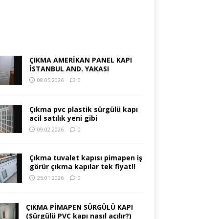
ÇIKMA AMERİKAN PANEL KAPI
İSTANBUL AND. YAKASI
08.05.2026
0
Çıkma pvc plastik sürgülü kapı
acil satılık yeni gibi
09.02.2026
0
Çıkma tuvalet kapısı pimapen iş
görür çıkma kapılar tek fiyat!!
25.01.2026
0
ÇIKMA PİMAPEN SÜRGÜLÜ KAPI
(Sürgülü PVC kapı nasıl açılır?)