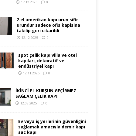
17.12.2025
0
2.el amerikan kapı urun sifir
urundur sadece ofis kapisina
takilip geri cikarildi
12.12.2025
0
spot çelik kapı villa ve otel
kapıları, dekoratif ve
endüstriyel kapı
12.11.2025
0
İKİNCİ EL KURŞUN GEÇİRMEZ
SAĞLAM ÇELİK KAPI
12.08.2025
0
Ev veya iş yerlerinin güvenliğini
sağlamak amacıyla demir kapı
sac kapı