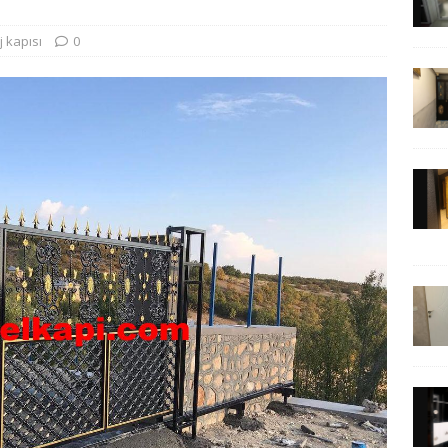
 kapısı
0