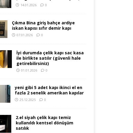
14.01.2026
0
Çıkma Bina giriş bahçe ardiye
iskan kapısı sıfır demir kapı
07.01.2026
0
İyi durumda çelik kapı sac kasa
ile birlikte satılır (güvenli hale
getirebilirsiniz)
01.01.2026
0
yeni gibi 5 adet kapı ikinci el en
fazla 2 senelik amerikan kapılar
25.12.2025
0
2.el siyah çelik kapı temiz
kullanıldı kentsel dönüşüm
satılık