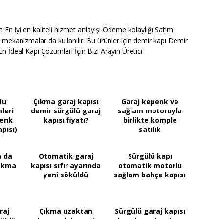
 En iyi en kaliteli hizmet anlayışı Ödeme kolaylığı Satım
mekanizmalar da kullanılır. Bu ürünler için demir kapı Demir
n İdeal Kapı Çözümleri İçin Bizi Arayın Üretici
lu
Çıkma garaj kapısı
Garaj kepenk ve
leri
demir sürgülü garaj
sağlam motoruyla
penk
kapısı fiyatı?
birlikte komple
pısı)
satılık
a da
Otomatik garaj
Sürgülü kapı
çıkma
kapısı sıfır ayarında
otomatik motorlu
yeni söküldü
sağlam bahçe kapısı
raj
Çıkma uzaktan
Sürgülü garaj kapısı