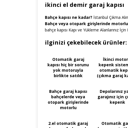
ikinci el demir garaj kapısı
Bahçe kapısı ne kadar?
İstanbul Çıkma Alım
Bahçe veya otopark girişlerinde motorlu
bahçe kapısı Kapı ve Yükleme Alanlarınız İçin E
ilginizi çekebilecek ürünler:
Otomatik garaj
İkinci motor
kapısı hiç bir sorunu
kepenk sistem
yok motoruyla
otomatik ke
birlikte satılık
(çıkma garaj ka
Bahçe garaj kapısı
Depolarınız y
bahçelerde veya
garajınız için 
otopark girişlerinde
kepenk
motorlu
mekanizmalar
2.el otomatik garaj
Otomatik ga