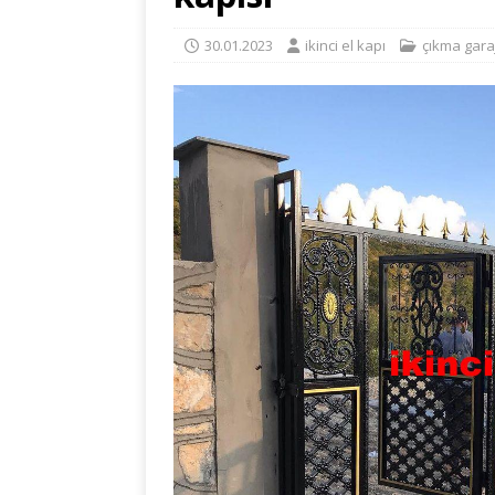
30.01.2023
ikinci el kapı
çıkma garaj