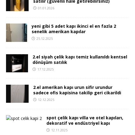
satılır (güvenli hale getirebilirsiniz)
01.01.2026
yeni gibi 5 adet kapı ikinci el en fazla 2
senelik amerikan kapılar
25.12.2025
2.el siyah çelik kapı temiz kullanıldı kentsel
dönüşüm satılık
17.12.2025
2.el amerikan kapı urun sifir urundur
sadece ofis kapisina takilip geri cikarildi
12.12.2025
spot çelik kapı villa ve otel kapıları,
dekoratif ve endüstriyel kapı
12.11.2025