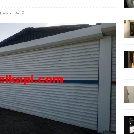
 kapısı
0