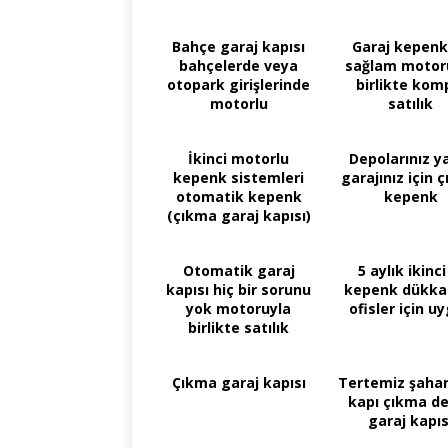
Bahçe garaj kapısı
Garaj kepenk
bahçelerde veya
sağlam motor
otopark girişlerinde
birlikte kom
motorlu
satılık
mekanizmalar
İkinci motorlu
Depolarınız y
kepenk sistemleri
garajınız için 
otomatik kepenk
kepenk
(çıkma garaj kapısı)
Otomatik garaj
5 aylık ikinci
kapısı hiç bir sorunu
kepenk dükka
yok motoruyla
ofisler için u
birlikte satılık
Çıkma garaj kapısı
Tertemiz şahan
kapı çıkma d
garaj kapıs