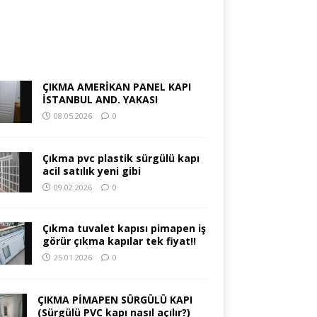
ÇIKMA AMERİKAN PANEL KAPI
İSTANBUL AND. YAKASI
08.05.2026
0
Çıkma pvc plastik sürgülü kapı
acil satılık yeni gibi
09.02.2026
0
Çıkma tuvalet kapısı pimapen iş
görür çıkma kapılar tek fiyat!!
25.01.2026
0
ÇIKMA PİMAPEN SÜRGÜLÜ KAPI
(Sürgülü PVC kapı nasıl açılır?)