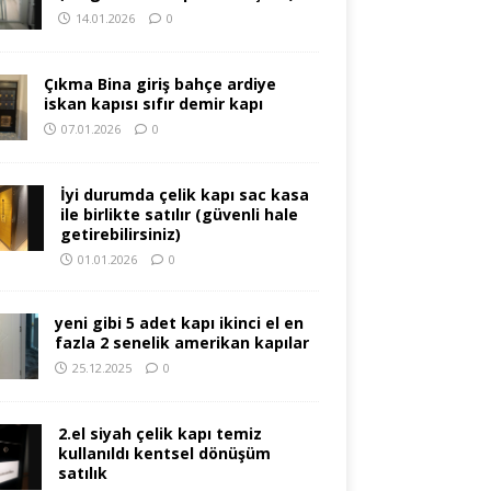
14.01.2026
0
Çıkma Bina giriş bahçe ardiye
iskan kapısı sıfır demir kapı
07.01.2026
0
İyi durumda çelik kapı sac kasa
ile birlikte satılır (güvenli hale
getirebilirsiniz)
01.01.2026
0
yeni gibi 5 adet kapı ikinci el en
fazla 2 senelik amerikan kapılar
25.12.2025
0
2.el siyah çelik kapı temiz
kullanıldı kentsel dönüşüm
satılık