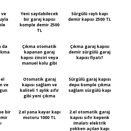
 ve
Yeni sayılabilecek
Sürgülü raylı kapı
uyla
bir garaj kapısı
demir kapısı 2500 TL
ple
komple demir 2500
TL
a da
Çıkma otomatik
Çıkma garaj kapısı
çıkma
kapanan garaj
demir sürgülü garaj
kapısı zinciri veya
kapısı fiyatı?
manuel kolu gibi
özellikler
 el
Otomatik garaj
Sürgülü garaj kapısı
n ve
kapısı sağlam ve
depo komple çıkma
ygun
kaliteli 1 aylık sıfır
sağlam sürgülü kapı
gibi yeni çıkma
e bir
2.el yana kayar kapı
2.el otomatik garaj
emir
motoru 1000 TL
kapısı sıfır kepenk
ı
imalatı elektrik
yokken açılan kapı