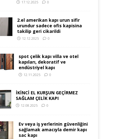
17.12.2025
0
2.el amerikan kapı urun sifir
urundur sadece ofis kapisina
takilip geri cikarildi
12.12.2025
0
spot çelik kapı villa ve otel
kapıları, dekoratif ve
endüstriyel kapı
12.11.2025
0
İKİNCİ EL KURŞUN GEÇİRMEZ
SAĞLAM ÇELİK KAPI
12.08.2025
0
Ev veya iş yerlerinin güvenliğini
sağlamak amacıyla demir kapı
sac kapı