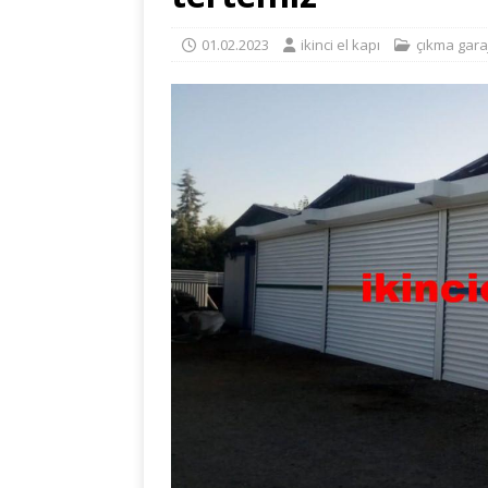
01.02.2023
ikinci el kapı
çıkma garaj