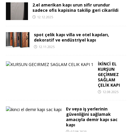
2.el amerikan kapı urun sifir urundur
sadece ofis kapisina takilip geri cikarildi
12.12.2025
spot çelik kapı villa ve otel kapıları,
dekoratif ve endüstriyel kapı
12.11.2025
İKİNCİ EL
KURŞUN
GEÇİRMEZ
SAĞLAM
ÇELİK KAPI
12.08.2025
Ev veya iş yerlerinin
güvenliğini sağlamak
amacıyla demir kapı sac
kapı
07.08.2025