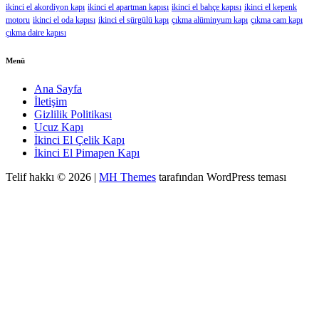
ikinci el akordiyon kapı
ikinci el apartman kapısı
ikinci el bahçe kapısı
ikinci el kepenk
motoru
ikinci el oda kapısı
ikinci el sürgülü kapı
çıkma alüminyum kapı
çıkma cam kapı
çıkma daire kapısı
Menü
Ana Sayfa
İletişim
Gizlilik Politikası
Ucuz Kapı
İkinci El Çelik Kapı
İkinci El Pimapen Kapı
Telif hakkı © 2026 |
MH Themes
tarafından WordPress teması