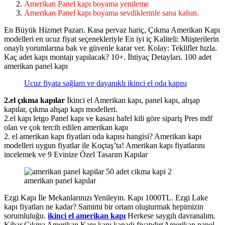
Amerikan Panel kapı boyama yenileme
Amerikan Panel kapı boyama sevdiklerinle sana kalsın.
En Büyük Hizmet Pazarı. Kasa pervaz hariç, Çıkma Amerikan Kapı
modelleri en ucuz fiyat seçenekleriyle En iyi iç Kaliteli: Müşterilerin
onaylı yorumlarına bak ve güvenle karar ver. Kolay: Teklifler hızla.
Kaç adet kapı montajı yapılacak? 10+. İhtiyaç Detayları. 100 adet
amerikan panel kapı
Ucuz fiyata sağlam ve dayanıklı ikinci el oda kapısı
2.el çıkma kapılar
İkinci el Amerikan kapı, panel kapı, ahşap
kapılar, çıkma ahşap kapı modelleri.
2.el kapı letgo Panel kapı ve kasası hafel kili göre sipariş Pres mdf
olan ve çok tercih edilen amerikan kapı
2. el amerikan kapı fiyatları oda kapısı hangisi? Amerikan kapı
modelleri uygun fiyatlar ile Koçtaş’ta! Amerikan kapı fiyatlarını
incelemek ve 9 Evinize Özel Tasarım Kapılar
amerikan panel kapılar
Ezgi Kapı İle Mekanlarınızı Yenileyin. Kapı 1000TL. Ezgi Lake
kapı fiyatları ne kadar? Samimi bir ortam oluşturmak hepimizin
sorumluluğu.
ikinci el amerikan kapı
Herkese saygılı davranalım.
Kibar Çıkma Amerikan Kapı kapı kanadı fiyatıdır(Amerikan panel