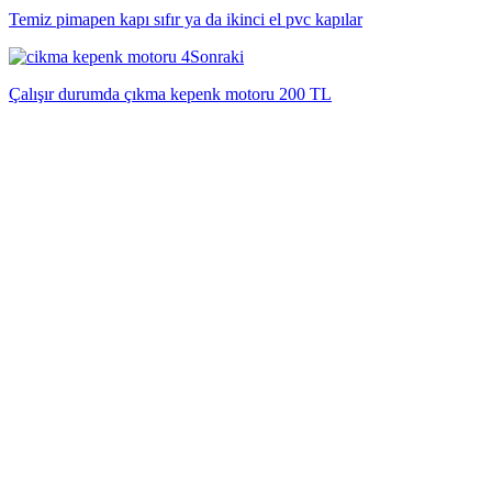
Temiz pimapen kapı sıfır ya da ikinci el pvc kapılar
Sonraki
Çalışır durumda çıkma kepenk motoru 200 TL