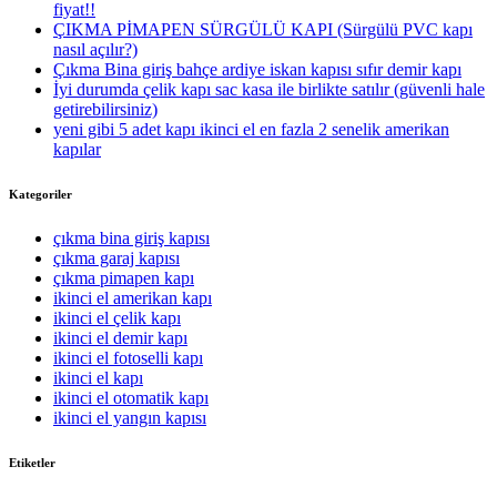
fiyat!!
ÇIKMA PİMAPEN SÜRGÜLÜ KAPI (Sürgülü PVC kapı
nasıl açılır?)
Çıkma Bina giriş bahçe ardiye iskan kapısı sıfır demir kapı
İyi durumda çelik kapı sac kasa ile birlikte satılır (güvenli hale
getirebilirsiniz)
yeni gibi 5 adet kapı ikinci el en fazla 2 senelik amerikan
kapılar
Kategoriler
çıkma bina giriş kapısı
çıkma garaj kapısı
çıkma pimapen kapı
ikinci el amerikan kapı
ikinci el çelik kapı
ikinci el demir kapı
ikinci el fotoselli kapı
ikinci el kapı
ikinci el otomatik kapı
ikinci el yangın kapısı
Etiketler