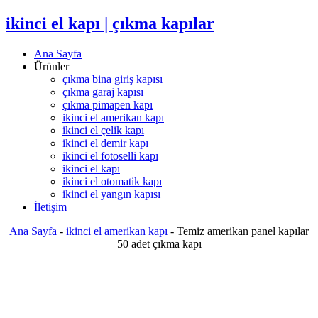
ikinci el kapı | çıkma kapılar
Ana Sayfa
Ürünler
çıkma bina giriş kapısı
çıkma garaj kapısı
çıkma pimapen kapı
ikinci el amerikan kapı
ikinci el çelik kapı
ikinci el demir kapı
ikinci el fotoselli kapı
ikinci el kapı
ikinci el otomatik kapı
ikinci el yangın kapısı
İletişim
Ana Sayfa
-
ikinci el amerikan kapı
-
Temiz amerikan panel kapılar
50 adet çıkma kapı