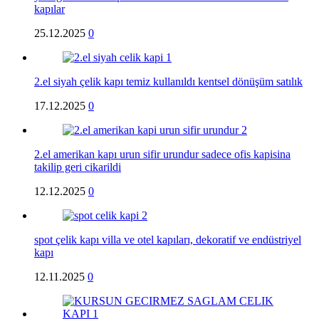
kapılar
25.12.2025
0
2.el siyah çelik kapı temiz kullanıldı kentsel dönüşüm satılık
17.12.2025
0
2.el amerikan kapı urun sifir urundur sadece ofis kapisina
takilip geri cikarildi
12.12.2025
0
spot çelik kapı villa ve otel kapıları, dekoratif ve endüstriyel
kapı
12.11.2025
0