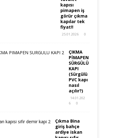
kapısı
pimapen iş
görür çıkma
kapılar tek
fiyat!!
25.01.2026
0
ÇIKMA
PİMAPEN
SÜRGÜLÜ
KAPI
(Sürgülü
PVC kapı
nasıl
açılır?)
14.01.202
6
0
Çıkma Bina
giriş bahçe
ardiye iskan
kapısı sıfır