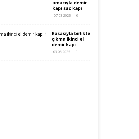
amacıyla demir
kapı sac kapı
07.08.2025
0
Kasasıyla birlikte
çıkma ikinci el
demir kapı
03.08.2025
0