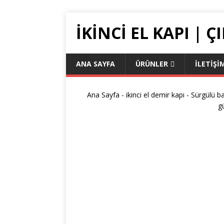
IKINCI EL KAPI | 
ANA SAYFA
ÜRÜNLER
İLETIŞI
Ana Sayfa
-
ikinci el demir kapı
-
Sürgülü ba
g