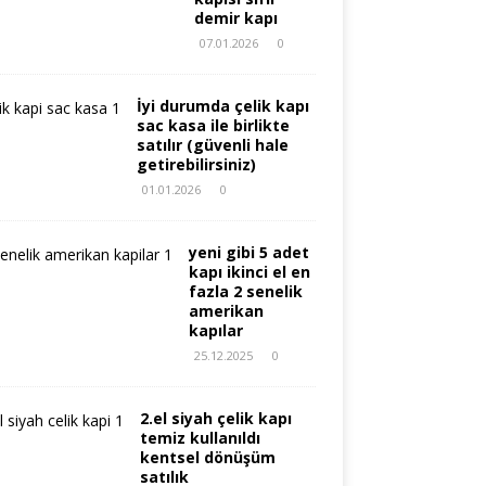
demir kapı
07.01.2026
0
İyi durumda çelik kapı
sac kasa ile birlikte
satılır (güvenli hale
getirebilirsiniz)
01.01.2026
0
yeni gibi 5 adet
kapı ikinci el en
fazla 2 senelik
amerikan
kapılar
25.12.2025
0
2.el siyah çelik kapı
temiz kullanıldı
kentsel dönüşüm
satılık