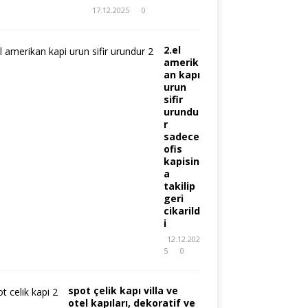
17.12.2025
0
2.el
amerik
an kapı
urun
sifir
urundu
r
sadece
ofis
kapisin
a
takilip
geri
cikarild
i
12.12.202
5
0
spot çelik kapı villa ve
otel kapıları, dekoratif ve