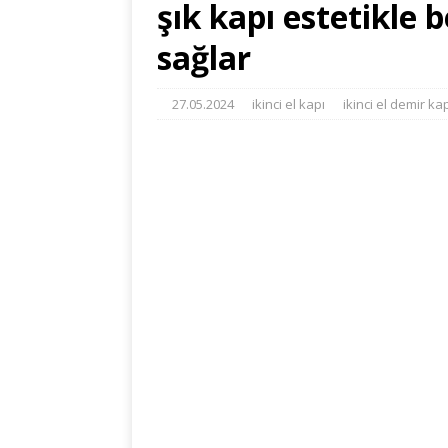
şık kapı estetikle 
sağlar
27.05.2024
ikinci el kapı
ikinci el demir ka