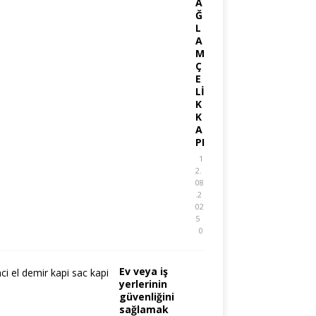
A
Ğ
L
A
M
Ç
E
Lİ
K
K
A
PI
1
2.
08
.2
02
5
0
Ev veya iş
yerlerinin
güvenliğini
sağlamak