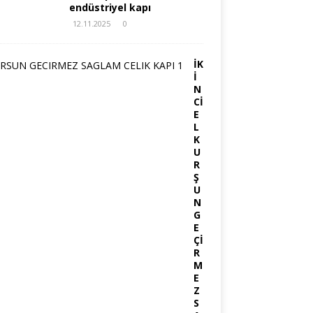
endüstriyel kapı
12.11.2025
0
İK
İ
N
Cİ
E
L
K
U
R
Ş
U
N
G
E
Çİ
R
M
E
Z
S