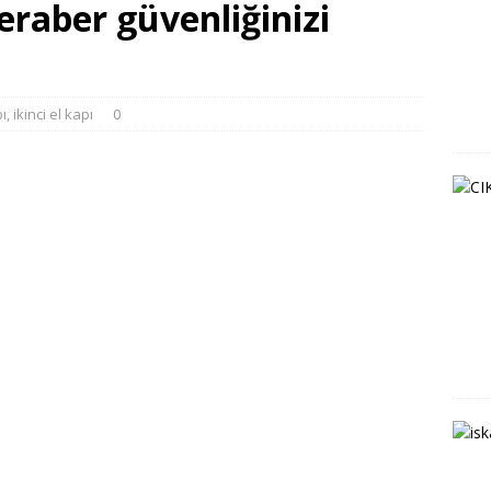
beraber güvenliğinizi
pı
,
ikinci el kapı
0