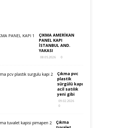
ÇIKMA AMERİKAN
PANEL KAPI
İSTANBUL AND.
YAKASI
08.05.2026
0
Çıkma pvc
plastik
sürgülü kapı
acil satılık
yeni gibi
09.02.2026
0
Çıkma
tuvalet