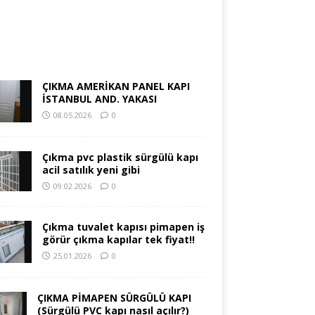
ÇIKMA AMERİKAN PANEL KAPI
İSTANBUL AND. YAKASI
08.05.2026
0
Çıkma pvc plastik sürgülü kapı
acil satılık yeni gibi
09.02.2026
0
Çıkma tuvalet kapısı pimapen iş
görür çıkma kapılar tek fiyat!!
25.01.2026
0
ÇIKMA PİMAPEN SÜRGÜLÜ KAPI
(Sürgülü PVC kapı nasıl açılır?)