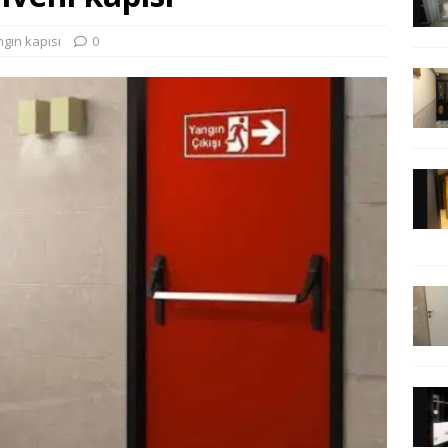
angın kapısı
0