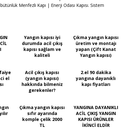
a bütünlük Menfezli Kapı | Enerji Odası Kapısı. Sistem
NGIN
Yangın kapısı iyi
Çıkma yangın kapısı
ACİL
durumda acil çıkış
üretim ve montajı
I
kapısı sağlam ve
yapan (Çift Kanat
kaliteli
Yangın kapısı)
tfaiye
Acil çıkış kapısı
2.el 90 dakika
ci el
(yangın kapısı)
yangına dayanıklı
sı
hakkında bilmeniz
kapı fiyatları
gerekenler?
ngın
Çıkma yangın kapısı
YANGINA DAYANIKLI
ılır
sıfır ayarında
ACİL ÇIKIŞ YANGIN
komple çelik 2000
KAPISI ÜRÜNLER
TL
İKİNCİ ELDİR