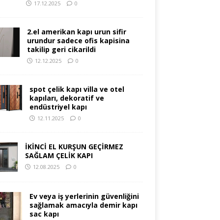
17.12.2025
0
2.el amerikan kapı urun sifir
urundur sadece ofis kapisina
takilip geri cikarildi
12.12.2025
0
spot çelik kapı villa ve otel
kapıları, dekoratif ve
endüstriyel kapı
12.11.2025
0
İKİNCİ EL KURŞUN GEÇİRMEZ
SAĞLAM ÇELİK KAPI
12.08.2025
0
Ev veya iş yerlerinin güvenliğini
sağlamak amacıyla demir kapı
sac kapı