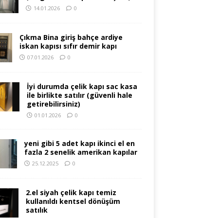
14.01.2026
0
Çıkma Bina giriş bahçe ardiye
iskan kapısı sıfır demir kapı
07.01.2026
0
İyi durumda çelik kapı sac kasa
ile birlikte satılır (güvenli hale
getirebilirsiniz)
01.01.2026
0
yeni gibi 5 adet kapı ikinci el en
fazla 2 senelik amerikan kapılar
25.12.2025
0
2.el siyah çelik kapı temiz
kullanıldı kentsel dönüşüm
satılık