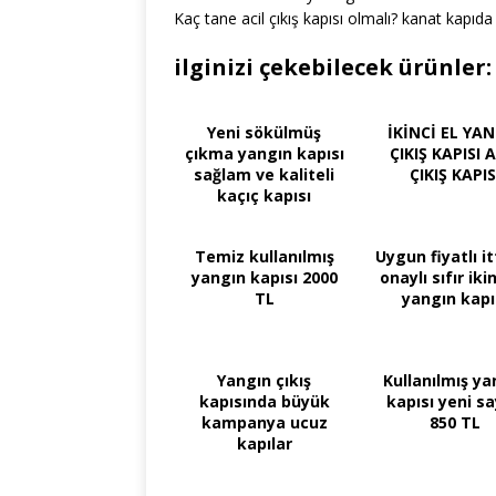
Kaç tane acil çıkış kapısı olmalı? kanat kapıd
ilginizi çekebilecek ürünler:
Yeni sökülmüş
İKİNCİ EL YA
çıkma yangın kapısı
ÇIKIŞ KAPISI 
sağlam ve kaliteli
ÇIKIŞ KAPIS
kaçıç kapısı
Temiz kullanılmış
Uygun fiyatlı i
yangın kapısı 2000
onaylı sıfır ikin
TL
yangın kapı
Yangın çıkış
Kullanılmış ya
kapısında büyük
kapısı yeni say
kampanya ucuz
850 TL
kapılar