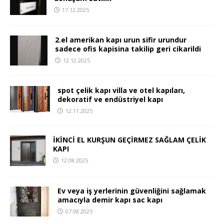
17.12.2025
2.el amerikan kapı urun sifir urundur
sadece ofis kapisina takilip geri cikarildi
12.12.2025
spot çelik kapı villa ve otel kapıları,
dekoratif ve endüstriyel kapı
12.11.2025
İKİNCİ EL KURŞUN GEÇİRMEZ SAĞLAM ÇELİK
KAPI
12.08.2025
Ev veya iş yerlerinin güvenliğini sağlamak
amacıyla demir kapı sac kapı
07.08.2025