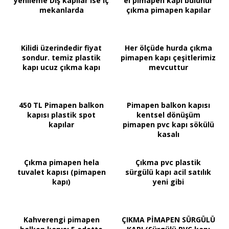
yenileme Dış kapılar ise iç
el pimapen kapı bulunur
mekanlarda
çıkma pimapen kapılar
Kilidi üzerindedir fiyat
Her ölçüde hurda çıkma
sondur. temiz plastik
pimapen kapı çeşitlerimiz
kapı ucuz çıkma kapı
mevcuttur
450 TL Pimapen balkon
Pimapen balkon kapısı
kapısı plastik spot
kentsel dönüşüm
kapılar
pimapen pvc kapı sökülü
kasalı
Çıkma pimapen hela
Çıkma pvc plastik
tuvalet kapısı (pimapen
sürgülü kapı acil satılık
kapı)
yeni gibi
Kahverengi pimapen
ÇIKMA PİMAPEN SÜRGÜLÜ