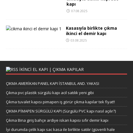
kapı
07.08.2025
Kasasıyla birlikte çıkma
ikinci el demir kapı
03.08.2025
IKINCI EL KAPI | ÇIKMA KAPILAR
ÇIKMA AMERİKAN PANEL KAPI İSTANBUL AND. YAKASI
Çıkma pvc plastik sürgülü kapı acil satılık yeni gibi
Çıkma tuvalet kapısı pimapen iş görür çıkma kapılar tek fiyat!!
ÇIKMA PİMAPEN SÜRGÜLÜ KAPI (Sürgülü PVC kapı nasıl açılır?)
Çıkma Bina giriş bahçe ardiye iskan kapısı sıfır demir kapı
İyi durumda çelik kapı sac kasa ile birlikte satılır (güvenli hale