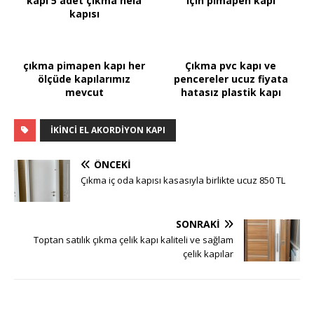
kapı 5 adet çıkma hela
için pimapen kapı
kapısı
çıkma pimapen kapı her
Çıkma pvc kapı ve
ölçüde kapılarımız
pencereler ucuz fiyata
mevcut
hatasız plastik kapı
IKINCI EL AKORDIYON KAPI
ÖNCEKI
Çıkma iç oda kapısı kasasıyla birlikte ucuz 850 TL
SONRAKI
Toptan satılık çıkma çelik kapı kaliteli ve sağlam
çelik kapılar