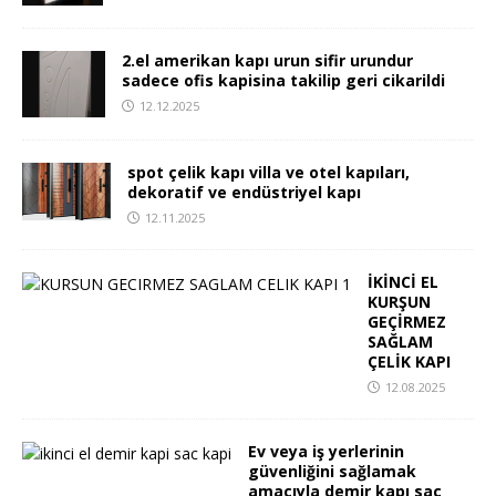
2.el amerikan kapı urun sifir urundur
sadece ofis kapisina takilip geri cikarildi
12.12.2025
spot çelik kapı villa ve otel kapıları,
dekoratif ve endüstriyel kapı
12.11.2025
İKİNCİ EL
KURŞUN
GEÇİRMEZ
SAĞLAM
ÇELİK KAPI
12.08.2025
Ev veya iş yerlerinin
güvenliğini sağlamak
amacıyla demir kapı sac