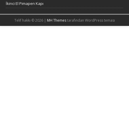
İkinci El Pimapen Kapı
Telif hakkı © 2026 |
MH Themes
tarafından WordPress teması