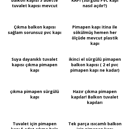
balkon kapısı 5 adette
KAPI (Sürgülü PVC kapı
tuvalet kapısı mevcut
nasıl açılır?)
Çıkma balkon kapısı
Pimapen kapı itina ile
sağlam sorunsuz pvc kapı
sökülmüş hemen her
ölçüde mevcut plastik
kapı
Suya dayanıklı tuvalet
ikinci el sürgülü pimapen
kapısı çıkma pimapen
balkon kapısı ( 2 el pvc
kapı
pimapen kapı ne kadar)
çıkma pimapen sürgülü
Hazır çıkma pimapen
kapı
kapılar! Balkon tuvalet
kapıları
Tuvalet için pimapen
Tek parça ısıcamlı balkon